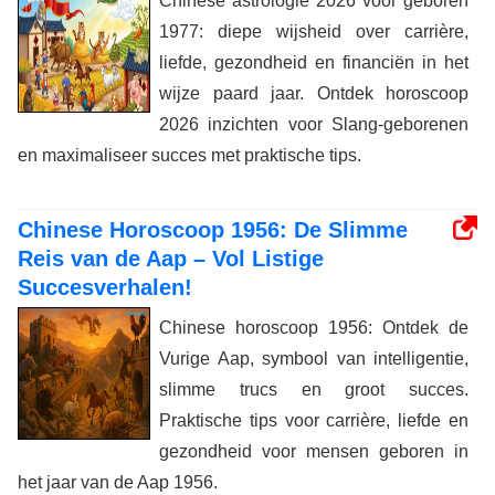
Chinese astrologie 2026 voor geboren
1977: diepe wijsheid over carrière,
liefde, gezondheid en financiën in het
wijze paard jaar. Ontdek horoscoop
2026 inzichten voor Slang-geborenen
en maximaliseer succes met praktische tips.
Chinese Horoscoop 1956: De Slimme
Reis van de Aap – Vol Listige
Succesverhalen!
Chinese horoscoop 1956: Ontdek de
Vurige Aap, symbool van intelligentie,
slimme trucs en groot succes.
Praktische tips voor carrière, liefde en
gezondheid voor mensen geboren in
het jaar van de Aap 1956.