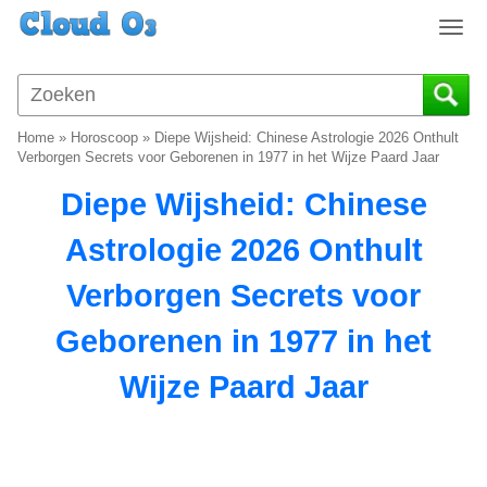
T
o
g
g
l
Home
»
Horoscoop
»
Diepe Wijsheid: Chinese Astrologie 2026 Onthult
e
Verborgen Secrets voor Geborenen in 1977 in het Wijze Paard Jaar
n
Diepe Wijsheid: Chinese
a
v
Astrologie 2026 Onthult
i
g
Verborgen Secrets voor
a
t
Geborenen in 1977 in het
i
o
Wijze Paard Jaar
n