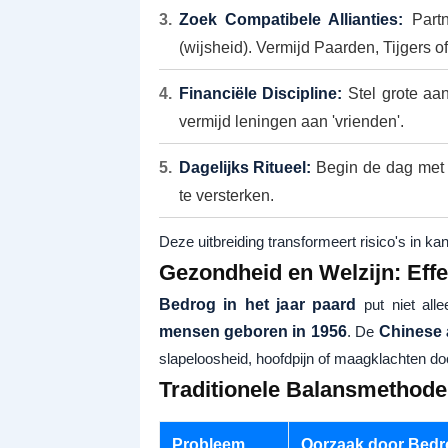
Zoek Compatibele Allianties:
Partn
(wijsheid). Vermijd Paarden, Tijgers o
Financiële Discipline:
Stel grote aan
vermijd leningen aan 'vrienden'.
Dagelijks Ritueel:
Begin de dag met af
te versterken.
Deze uitbreiding transformeert risico's in ka
Gezondheid en Welzijn: Effe
Bedrog in het jaar paard
put niet alle
mensen geboren in 1956
. De
Chinese 
slapeloosheid, hoofdpijn of maagklachten do
Traditionele Balansmethod
Probleem
Oorzaak door Bedr