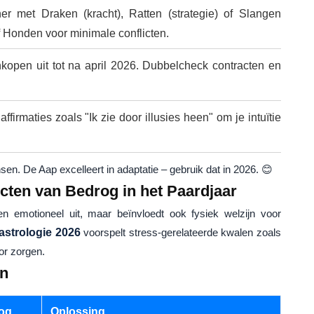
er met Draken (kracht), Ratten (strategie) of Slangen
f Honden voor minimale conflicten.
kopen uit tot na april 2026. Dubbelcheck contracten en
firmaties zoals "Ik zie door illusies heen" om je intuïtie
nsen. De Aap excelleert in adaptatie – gebruik dat in 2026. 😊
cten van Bedrog in het Paardjaar
en emotioneel uit, maar beïnvloedt ook fysiek welzijn voor
astrologie 2026
voorspelt stress-gerelateerde kwalen zoals
or zorgen.
en
og
Oplossing