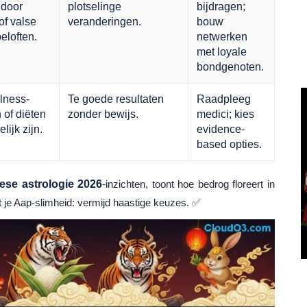
 door
plotselinge
bijdragen;
of valse
veranderingen.
bouw
eloften.
netwerken
met loyale
bondgenoten.
lness-
Te goede resultaten
Raadpleeg
 of diëten
zonder bewijs.
medici; kies
lijk zijn.
evidence-
based opties.
ese astrologie 2026
-inzichten, toont hoe bedrog floreert in
 je Aap-slimheid: vermijd haastige keuzes. ✅