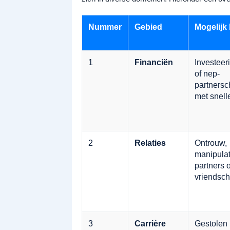
Nummer
Gebied
Mogelijk
1
Financiën
Investeer
of nep-
partners
met snell
2
Relaties
Ontrouw,
manipulat
partners o
vriendsc
3
Carrière
Gestolen 