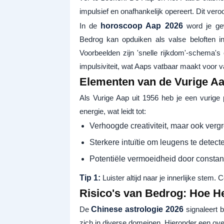
impulsief en onafhankelijk opereert. Dit vero
In de
horoscoop Aap 2026
word je gew
Bedrog kan opduiken als valse beloften in
Voorbeelden zijn 'snelle rijkdom'-schema's 
impulsiviteit, wat Aaps vatbaar maakt voor va
Elementen van de Vurige Aa
Als Vurige Aap uit 1956 heb je een vurige 
energie, wat leidt tot:
Verhoogde creativiteit, maar ook vergro
Sterkere intuïtie om leugens te detecter
Potentiële vermoeidheid door constant
Tip 1:
Luister altijd naar je innerlijke stem. 
Risico's van Bedrog: Hoe H
De
Chinese astrologie 2026
signaleert 
zich in diverse domeinen. Hieronder een over