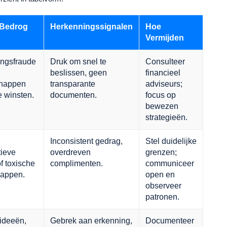
 Bedrog
Herkenningssignalen
Hoe
Vermijden
ingsfraude
Druk om snel te
Consulteer
beslissen, geen
financieel
chappen
transparante
adviseurs;
e winsten.
documenten.
focus op
bewezen
strategieën.
Inconsistent gedrag,
Stel duidelijke
ieve
overdreven
grenzen;
f toxische
complimenten.
communiceer
happen.
open en
observeer
patronen.
ideeën,
Gebrek aan erkenning,
Documenteer