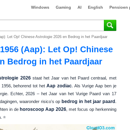
Windows
Gaming
AI
English
Pensioen 
p): Let Op! Chinese Astrologie 2026 en Bedrog in het Paardjaar
1956 (Aap): Let Op! Chinese
n Bedrog in het Paardjaar
trologie 2026
staat het Jaar van het Paard centraal, met
 1956, behorend tot het
Aap zodiac
. Als Vurige Aap ben je
energie. Echter, 2026 – het Jaar van het Vurige Paard van 17
itdagingen, waaronder risico's op
bedrog in het jaar paard
.
chten in de
horoscoop Aap 2026
, met focus op herkenning
. ⭐