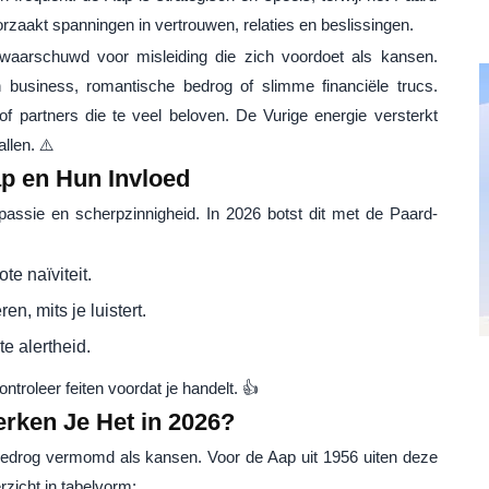
orzaakt spanningen in vertrouwen, relaties en beslissingen.
aarschuwd voor misleiding die zich voordoet als kansen.
 business, romantische bedrog of slimme financiële trucs.
of partners die te veel beloven. De Vurige energie versterkt
llen. ⚠️
p en Hun Invloed
passie en scherpzinnigheid. In 2026 botst dit met de Paard-
te naïviteit.
en, mits je luistert.
e alertheid.
Controleer feiten voordat je handelt. 👍
erken Je Het in 2026?
bedrog vermomd als kansen. Voor de Aap uit 1956 uiten deze
zicht in tabelvorm: