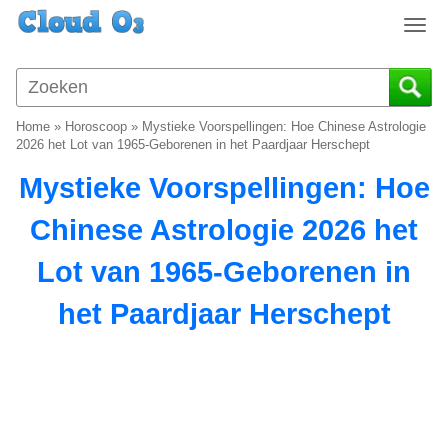
T
o
g
g
l
Home
»
Horoscoop
»
Mystieke Voorspellingen: Hoe Chinese Astrologie
e
2026 het Lot van 1965-Geborenen in het Paardjaar Herschept
n
Mystieke Voorspellingen: Hoe
a
v
Chinese Astrologie 2026 het
i
g
Lot van 1965-Geborenen in
a
t
het Paardjaar Herschept
i
o
n