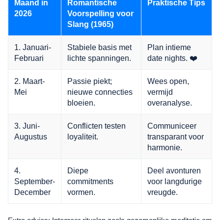
Maand in
Romantische
Praktische Tips
2026
Voorspelling voor
Slang (1965)
1. Januari-
Stabiele basis met
Plan intieme
Februari
lichte spanningen.
date nights. ❤️
2. Maart-
Passie piekt;
Wees open,
Mei
nieuwe connecties
vermijd
bloeien.
overanalyse.
3. Juni-
Conflicten testen
Communiceer
Augustus
loyaliteit.
transparant voor
harmonie.
4.
Diepe
Deel avonturen
September-
commitments
voor langdurige
December
vormen.
vreugde.