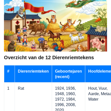
Overzicht van de 12 Dierenriemtekens
#
Dierenriemteken
Geboortejaren
Hoofdeleme
(recent)
1
Rat
1924, 1936,
Hout, Vuur,
1948, 1960,
Aarde, Metaa
1972, 1984,
Water
1996, 2008,
2020