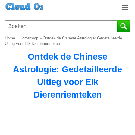
T
o
g
g
l
Home
»
Horoscoop
»
Ontdek de Chinese Astrologie: Gedetailleerde
e
Uitleg voor Elk Dierenriemteken
n
Ontdek de Chinese
a
v
Astrologie: Gedetailleerde
i
g
Uitleg voor Elk
a
t
Dierenriemteken
i
o
n