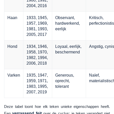
1980, 1992,
2004, 2016
Haan
1933, 1945,
Observant,
Kritisch,
1957, 1969,
hardwerkend,
perfectionisti
1981, 1993,
eerlijk
2005, 2017
Hond
1934, 1946,
Loyaal, eerlijk,
Angstig, cyni
1958, 1970,
beschermend
1982, 1994,
2006, 2018
Varken
1935, 1947,
Generous,
Naïef,
1959, 1971,
oprecht,
materialistisc
1983, 1995,
tolerant
2007, 2019
Deze tabel toont hoe elk teken unieke eigenschappen heeft.
Een
verrassend feit
over de cyclus: je teken verandert niet