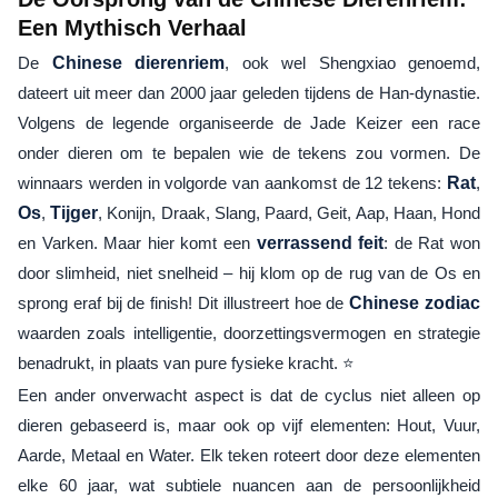
Een Mythisch Verhaal
De
Chinese dierenriem
, ook wel Shengxiao genoemd,
dateert uit meer dan 2000 jaar geleden tijdens de Han-dynastie.
Volgens de legende organiseerde de Jade Keizer een race
onder dieren om te bepalen wie de tekens zou vormen. De
winnaars werden in volgorde van aankomst de 12 tekens:
Rat
,
Os
,
Tijger
, Konijn, Draak, Slang, Paard, Geit, Aap, Haan, Hond
en Varken. Maar hier komt een
verrassend feit
: de Rat won
door slimheid, niet snelheid – hij klom op de rug van de Os en
sprong eraf bij de finish! Dit illustreert hoe de
Chinese zodiac
waarden zoals intelligentie, doorzettingsvermogen en strategie
benadrukt, in plaats van pure fysieke kracht. ⭐
Een ander onverwacht aspect is dat de cyclus niet alleen op
dieren gebaseerd is, maar ook op vijf elementen: Hout, Vuur,
Aarde, Metaal en Water. Elk teken roteert door deze elementen
elke 60 jaar, wat subtiele nuancen aan de persoonlijkheid