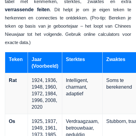
tabel met kenmerken, sterktes, zwaktes en extra
verrassende feiten
. Dit helpt je om je eigen teken te
herkennen en connecties te ontdekken. (Pro-tip: Bereken je
teken op basis van je geboortejaar – het loopt van Chinees
Nieuwjaar tot het volgende. Gebruik online calculators voor
exacte data.)
Teken
Jaar
Sterktes
Zwaktes
(Voorbeeld)
1924, 1936,
Intelligent,
Soms te
Rat
1948, 1960,
charmant,
berekenend
1972, 1984,
adaptief
1996, 2008,
2020
1925, 1937,
Verdraagzaam,
Stubborn, tra
Os
1949, 1961,
betrouwbaar,
1973, 1985,
geduldig