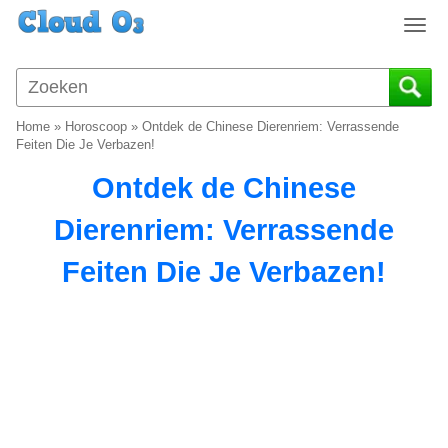
T
o
g
g
l
Home
»
Horoscoop
»
Ontdek de Chinese Dierenriem: Verrassende
e
Feiten Die Je Verbazen!
n
Ontdek de Chinese
a
v
Dierenriem: Verrassende
i
g
Feiten Die Je Verbazen!
a
t
i
o
n