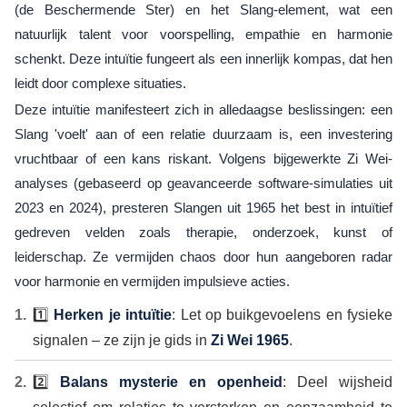
(de Beschermende Ster) en het Slang-element, wat een
natuurlijk talent voor voorspelling, empathie en harmonie
schenkt. Deze intuïtie fungeert als een innerlijk kompas, dat hen
leidt door complexe situaties.
Deze intuïtie manifesteert zich in alledaagse beslissingen: een
Slang 'voelt' aan of een relatie duurzaam is, een investering
vruchtbaar of een kans riskant. Volgens bijgewerkte Zi Wei-
analyses (gebaseerd op geavanceerde software-simulaties uit
2023 en 2024), presteren Slangen uit 1965 het best in intuïtief
gedreven velden zoals therapie, onderzoek, kunst of
leiderschap. Ze vermijden chaos door hun aangeboren radar
voor harmonie en vermijden impulsieve acties.
1️⃣
Herken je intuïtie
: Let op buikgevoelens en fysieke
signalen – ze zijn je gids in
Zi Wei 1965
.
2️⃣
Balans mysterie en openheid
: Deel wijsheid