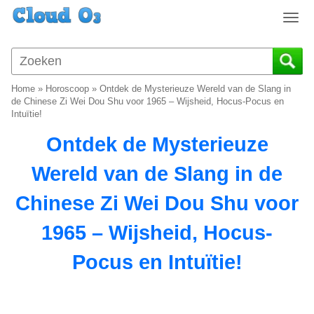
T
o
g
g
l
Home
»
Horoscoop
»
Ontdek de Mysterieuze Wereld van de Slang in
e
de Chinese Zi Wei Dou Shu voor 1965 – Wijsheid, Hocus-Pocus en
n
Intuïtie!
a
Ontdek de Mysterieuze
v
i
Wereld van de Slang in de
g
a
Chinese Zi Wei Dou Shu voor
t
i
1965 – Wijsheid, Hocus-
o
n
Pocus en Intuïtie!