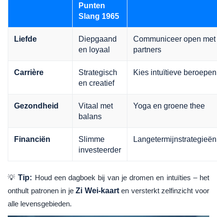
Punten
Slang 1965
Diepgaand
Communiceer open met
Liefde
en loyaal
partners
Strategisch
Kies intuïtieve beroepen
Carrière
en creatief
Vitaal met
Yoga en groene thee
Gezondheid
balans
Slimme
Langetermijnstrategieën
Financiën
investeerder
💡
Tip:
Houd een dagboek bij van je dromen en intuïties – het
onthult patronen in je
Zi Wei-kaart
en versterkt zelfinzicht voor
alle levensgebieden.