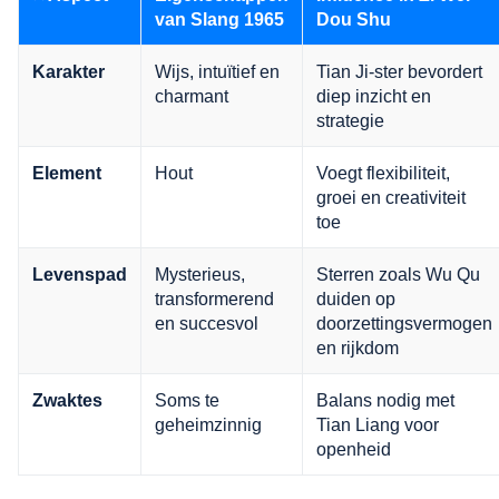
van Slang 1965
Dou Shu
Wijs, intuïtief en
Tian Ji-ster bevordert
Karakter
charmant
diep inzicht en
strategie
Hout
Voegt flexibiliteit,
Element
groei en creativiteit
toe
Mysterieus,
Sterren zoals Wu Qu
Levenspad
transformerend
duiden op
en succesvol
doorzettingsvermogen
en rijkdom
Soms te
Balans nodig met
Zwaktes
geheimzinnig
Tian Liang voor
openheid