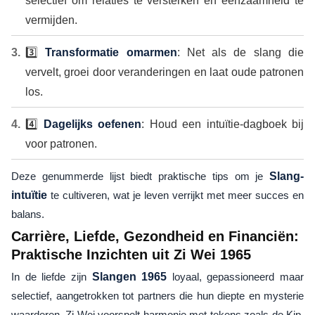
selectief om relaties te versterken en eenzaamheid te
vermijden.
3️⃣
Transformatie omarmen
: Net als de slang die
vervelt, groei door veranderingen en laat oude patronen
los.
4️⃣
Dagelijks oefenen
: Houd een intuïtie-dagboek bij
voor patronen.
Deze genummerde lijst biedt praktische tips om je
Slang-
intuïtie
te cultiveren, wat je leven verrijkt met meer succes en
balans.
Carrière, Liefde, Gezondheid en Financiën:
Praktische Inzichten uit Zi Wei 1965
In de liefde zijn
Slangen 1965
loyaal, gepassioneerd maar
selectief, aangetrokken tot partners die hun diepte en mysterie
waarderen. Zi Wei voorspelt harmonie met tekens zoals de Kip,