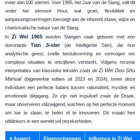
meer dan 100 sterren. Voor 1965, het Jaar van de Slang, valt dit
onder het element Hout, wat groei, flexibiliteit en
aanpassingsvermogen toevoegt aan de inherent sluwe, wijze en
charismatische natuur van de Slang.
In
Zi Wei 1965
worden Slangen vaak geboren met een
dominante
Tian Ji-ster
(de Intelligente Ster), die hun
analytische geest, snelle besluitvorming en vermogen om
complexe situaties te ontcijferen versterkt. Volgens recente
interpretaties van klassieke teksten zoals de
Zi Wei Dou Shu
Manual
(bijgewerkte edities uit 2023 en 2024), tonen deze
individuen een perfecte balans tussen rationaliteit, mystiek en
emotionele diepgang. Ze zijn niet impulsief zoals de Draak,
maar observeren stilzwijgend, wachten op het perfecte moment
om toe te slaan, te helen of te innoveren. Dit maakt hen
uitblinkers in een wereld vol onzekerheden.
⭐ Aspect
Eigenschappen
Influence in Zi Wei