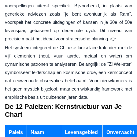
voorspellingen uiterst specifiek. Bijvoorbeeld, in plaats van
generieke adviezen zoals "je bent avontuurlijk als Ram",
voorspelt het concrete uitdagingen of kansen in je 30e of 50e
levensjaar, gebaseerd op decennale cycli. Dit niveau van
precisie maakt het ideaal voor strategische planning. 👉
Het systeem integreert de Chinese lunisolaire kalender met de
vijf elementen (hout, vuur, aarde, metaal en water) om
dynamische patronen te analyseren. Belangrijk: de "Zi Wei-ster"
symboliseert leiderschap en kosmische orde, een kernconcept
dat eeuwenoude observaties belichaamt. Voor nieuwkomers is
het geen mystiek bijgeloof, maar een wiskundig framework met
empirische basis uit duizenden jaren data.
De 12 Paleizen: Kernstructuur van Je
Chart
Paleis
Naam
Levensgebied
Onverwacht