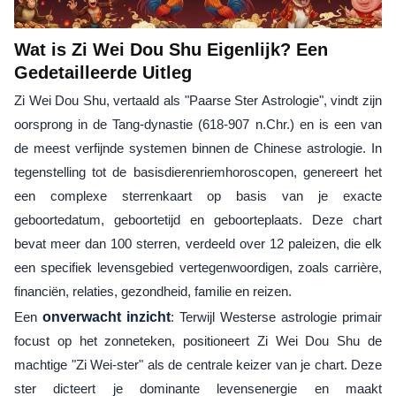
Wat is Zi Wei Dou Shu Eigenlijk? Een
Gedetailleerde Uitleg
Zi Wei Dou Shu, vertaald als "Paarse Ster Astrologie", vindt zijn
oorsprong in de Tang-dynastie (618-907 n.Chr.) en is een van
de meest verfijnde systemen binnen de Chinese astrologie. In
tegenstelling tot de basisdierenriemhoroscopen, genereert het
een complexe sterrenkaart op basis van je exacte
geboortedatum, geboortetijd en geboorteplaats. Deze chart
bevat meer dan 100 sterren, verdeeld over 12 paleizen, die elk
een specifiek levensgebied vertegenwoordigen, zoals carrière,
financiën, relaties, gezondheid, familie en reizen.
Een
onverwacht inzicht
: Terwijl Westerse astrologie primair
focust op het zonneteken, positioneert Zi Wei Dou Shu de
machtige "Zi Wei-ster" als de centrale keizer van je chart. Deze
ster dicteert je dominante levensenergie en maakt