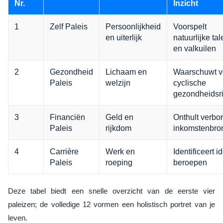
Nr.
Inzicht
1
Zelf Paleis
Persoonlijkheid
Voorspelt
en uiterlijk
natuurlijke ta
en valkuilen
2
Gezondheid
Lichaam en
Waarschuwt v
Paleis
welzijn
cyclische
gezondheidsri
3
Financiën
Geld en
Onthult verbo
Paleis
rijkdom
inkomstenbro
4
Carrière
Werk en
Identificeert i
Paleis
roeping
beroepen
Deze tabel biedt een snelle overzicht van de eerste vier
paleizen; de volledige 12 vormen een holistisch portret van je
leven.