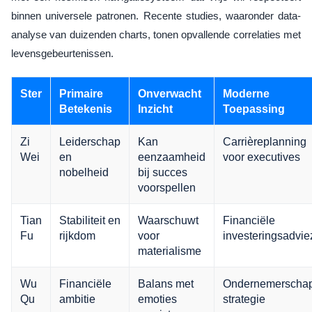
binnen universele patronen. Recente studies, waaronder data-
analyse van duizenden charts, tonen opvallende correlaties met
levensgebeurtenissen.
Ster
Primaire
Onverwacht
Moderne
Betekenis
Inzicht
Toepassing
Zi
Leiderschap
Kan
Carrièreplanning
Wei
en
eenzaamheid
voor executives
nobelheid
bij succes
voorspellen
Tian
Stabiliteit en
Waarschuwt
Financiële
Fu
rijkdom
voor
investeringsadvi
materialisme
Wu
Financiële
Balans met
Ondernemerscha
Qu
ambitie
emoties
strategie