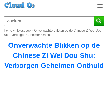
T
o
g
g
l
Home
»
Horoscoop
»
Onverwachte Blikken op de Chinese Zi Wei Dou
e
Shu: Verborgen Geheimen Onthuld
n
Onverwachte Blikken op de
a
v
Chinese Zi Wei Dou Shu:
i
g
Verborgen Geheimen Onthuld
a
t
i
o
n