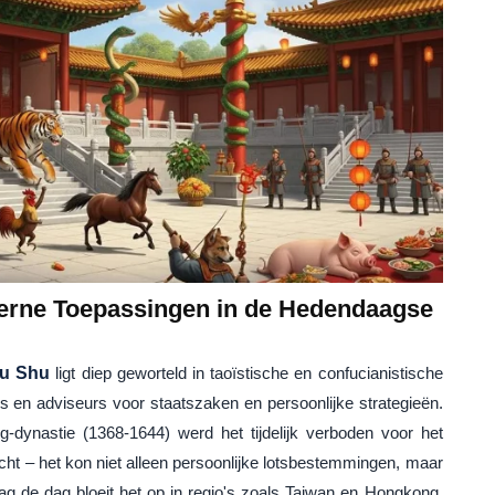
derne Toepassingen in de Hedendaagse
ou Shu
ligt diep geworteld in taoïstische en confucianistische
rs en adviseurs voor staatszaken en persoonlijke strategieën.
g-dynastie (1368-1644) werd het tijdelijk verboden voor het
ht – het kon niet alleen persoonlijke lotsbestemmingen, maar
aag de dag bloeit het op in regio's zoals Taiwan en Hongkong,