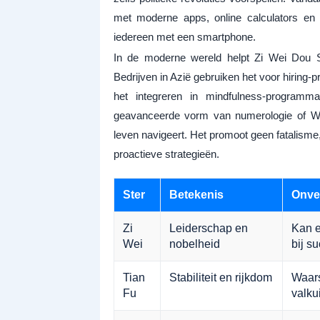
met moderne apps, online calculators en 
iedereen met een smartphone.
In de moderne wereld helpt Zi Wei Dou Shu
Bedrijven in Azië gebruiken het voor hiring
het integreren in mindfulness-programm
geavanceerde vorm van numerologie of We
leven navigeert. Het promoot geen fatalisme
proactieve strategieën.
Ster
Betekenis
Onver
Zi
Leiderschap en
Kan e
Wei
nobelheid
bij s
Tian
Stabiliteit en rijkdom
Waars
Fu
valku