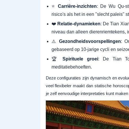
⭐
Carrière-inzichten
: De Wu Qu-ste
risico's als het in een "slecht paleis" s
❤️
Relatie-dynamieken
: De Tian Xian
niveau dan alleen dierenriemtekens, i
⚠️
Gezondheidsvoorspellingen
: O
gebaseerd op 10-jarige cycli en seiz
🏆
Spirituele groei
: De Tian To
meditatiebehoeften.
Deze configuraties zijn dynamisch en evolue
veel flexibeler maakt dan statische horoscop
je zelf eenvoudige interpretaties kunt maken