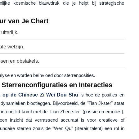
jke kosmische blauwdruk die je helpt bij strategische
ur van Je Chart
iterlijk.
le welzijn.
ssen en obstakels.
lyse en worden beïnvloed door sterrenposities.
terrenconfiguraties en Interacties
n op de Chinese Zi Wei Dou Shu
is hoe de posities en
sdynamieken blootleggen. Bijvoorbeeld, de "Tian Ji-ster" staat
e in conflict komt met de "Lian Zhen-ster" (passie en emoties),
– een inzicht dat verrassend accuraat is voor creatieve of
daire sterren zoals de "Wen Qu" (literair talent) een rol in