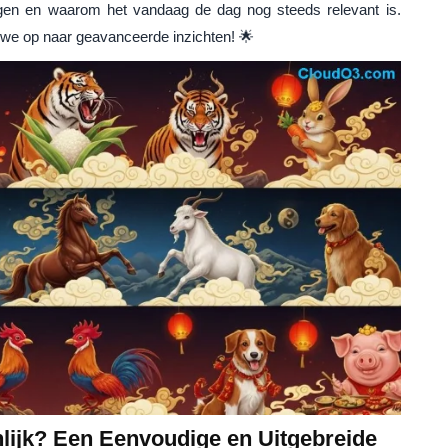
ngen en waarom het vandaag de dag nog steeds relevant is.
we op naar geavanceerde inzichten! 🌟
nlijk? Een Eenvoudige en Uitgebreide