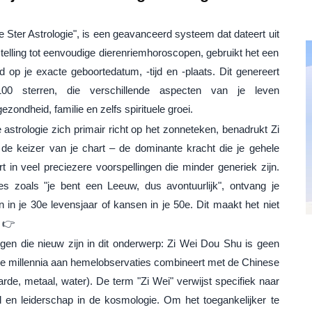
se Ster Astrologie", is een geavanceerd systeem dat dateert uit
telling tot eenvoudige dierenriemhoroscopen, gebruikt het een
d op je exacte geboortedatum, -tijd en -plaats. Dit genereert
0 sterren, die verschillende aspecten van je leven
ezondheid, familie en zelfs spirituele groei.
e astrologie zich primair richt op het zonneteken, benadrukt Zi
 de keizer van je chart – de dominante kracht die je gehele
t in veel preciezere voorspellingen die minder generiek zijn.
es zoals "je bent een Leeuw, dus avontuurlijk", ontvang je
in je 30e levensjaar of kansen in je 50e. Dit maakt het niet
 👉
gen die nieuw zijn in dit onderwerp: Zi Wei Dou Shu is geen
ie millennia aan hemelobservaties combineert met de Chinese
arde, metaal, water). De term "Zi Wei" verwijst specifiek naar
 en leiderschap in de kosmologie. Om het toegankelijker te