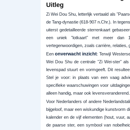
Uitleg
Zi Wei Dou Shu, letterlijk vertaald als "Paar
de Tang-dynastie (618-907 n.Chr.). In tegens
uiterst gedetailleerde sterrenkaart gebaseer
een uniek "lotkaart" met meer dan 10
vertegenwoordigen, zoals carrière, relaties, g
Een
onverwacht inzicht
: Terwijl Westers
Wei Dou Shu de centrale "Zi Wei-ster" als
levenspad stuurt en vormgeeft. Dit resulteer
Stel je voor: in plaats van een vaag advi
specifieke waarschuwingen voor uitdagingen 
alleen handig, maar ook levensveranderend.
Voor Nederlanders of andere Nederlandstali
bijgeloof, maar een wiskundige kunstvorm d
kalender en de vijf elementen (hout, vuur, a
de paarse ster, een symbool van nobelheid