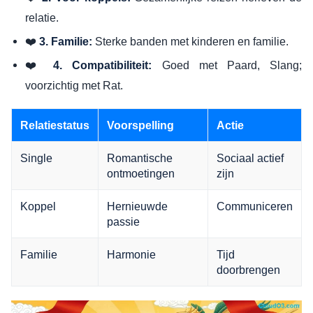
relatie.
❤️
Sterke banden met kinderen en familie.
3. Familie:
❤️
Goed met Paard, Slang;
4. Compatibiliteit:
voorzichtig met Rat.
Relatiestatus
Voorspelling
Actie
Single
Romantische
Sociaal actief
ontmoetingen
zijn
Koppel
Hernieuwde
Communiceren
passie
Familie
Harmonie
Tijd
doorbrengen