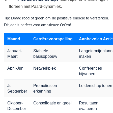
floreren met Paard-dynamiek.
Tip: Draag rood of groen om de positieve energie te versterken.
Dit jaar is perfect voor ambitieuze Os'en!
Maand
Carrièrevoorspelling
Aanbevolen Actie
Januari-
Stabiele
Langetermijnplan
Maart
basisopbouw
maken
April-Juni
Netwerkpiek
Conferenties
bijwonen
Juli-
Promoties en
Leiderschap tonen
September
erkenning
Oktober-
Consolidatie en groei
Resultaten
December
evalueren