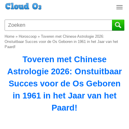
T
o
g
g
l
Home
»
Horoscoop
»
Toveren met Chinese Astrologie 2026:
e
Onstuitbaar Succes voor de Os Geboren in 1961 in het Jaar van het
n
Paard!
a
Toveren met Chinese
v
i
Astrologie 2026: Onstuitbaar
g
a
Succes voor de Os Geboren
t
i
in 1961 in het Jaar van het
o
n
Paard!