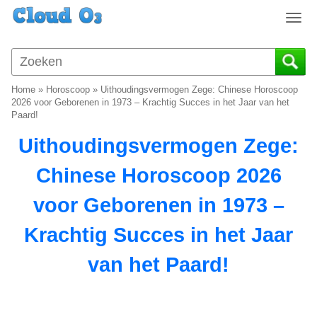
T
o
g
g
l
Home
»
Horoscoop
»
Uithoudingsvermogen Zege: Chinese Horoscoop
e
2026 voor Geborenen in 1973 – Krachtig Succes in het Jaar van het
n
Paard!
a
Uithoudingsvermogen Zege:
v
i
Chinese Horoscoop 2026
g
a
voor Geborenen in 1973 –
t
i
Krachtig Succes in het Jaar
o
n
van het Paard!