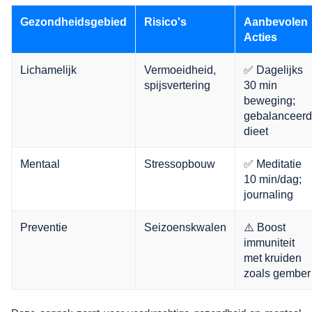
Gezondheidsgebied
Risico's
Aanbevolen
Acties
Lichamelijk
Vermoeidheid,
✅ Dagelijks
spijsvertering
30 min
beweging;
gebalanceerd
dieet
Mentaal
Stressopbouw
✅ Meditatie
10 min/dag;
journaling
Preventie
Seizoenskwalen
⚠️ Boost
immuniteit
met kruiden
zoals gember