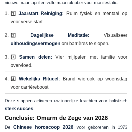
nieuwe maan april en volle maan oktober voor manifestatie.
1️⃣
Jaarstart Reiniging:
Ruim fysiek en mentaal op
voor verse start.
2️⃣
Dagelijkse Meditatie:
Visualiseer
uithoudingsvermogen
om barrières te slopen.
3️⃣
Samen delen:
Vier mijlpalen met familie voor
overvloed.
4️⃣
Wekelijks Ritueel:
Brand wierook op woensdag
voor carrièreboost.
Deze stappen activeren uw innerlijke krachten voor holistisch
sterk succes
.
Conclusie: Omarm de Zege van 2026
De
Chinese horoscoop 2026
voor geborenen in 1973