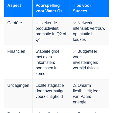
Aspect
Voorspelling
Tips voor
voor Water Os
Succes
Carrière
Uitstekende
✅ Netwerk
productiviteit;
intensief; vertrouw
promotie in Q2 of
op intuïtie bij
Q4
keuzes
Financiën
Stabiele groei
✅ Budgetteer
met extra
voor
inkomsten;
investeringen;
bonussen in
vermijd risico's
zomer
Uitdagingen
Lichte stagnatie
⚠️ Omarm
door overmatige
flexibiliteit; leer
voorzichtigheid
van Paard-
energie