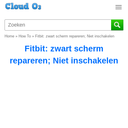
T
o
g
g
l
Home
»
How To
»
Fitbit: zwart scherm repareren; Niet inschakelen
e
n
Fitbit: zwart scherm
a
v
repareren; Niet inschakelen
i
g
a
t
i
o
n