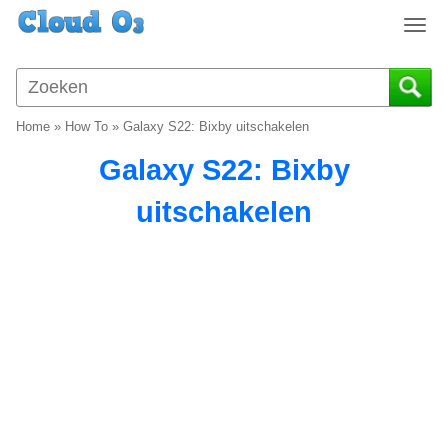
T
o
g
g
l
Home
»
How To
»
Galaxy S22: Bixby uitschakelen
e
n
Galaxy S22: Bixby
a
v
uitschakelen
i
g
a
t
i
o
n