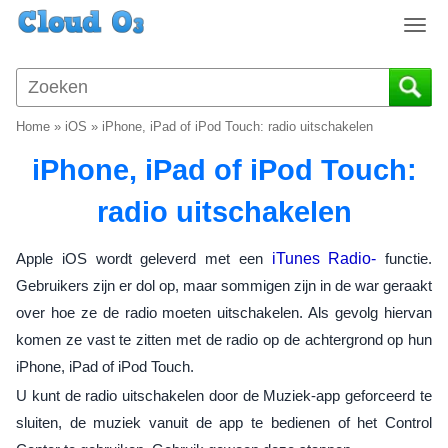
T
o
g
g
l
Home
»
iOS
»
iPhone, iPad of iPod Touch: radio uitschakelen
e
n
iPhone, iPad of iPod Touch:
a
v
radio uitschakelen
i
g
Apple iOS wordt geleverd met een
iTunes Radio-
functie.
a
Gebruikers zijn er dol op, maar sommigen zijn in de war geraakt
t
over hoe ze de radio moeten uitschakelen. Als gevolg hiervan
i
o
komen ze vast te zitten met de radio op de achtergrond op hun
n
iPhone, iPad of iPod Touch.
U kunt de radio uitschakelen door de Muziek-app geforceerd te
sluiten, de muziek vanuit de app te bedienen of het Control