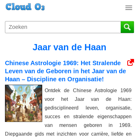
T
o
g
g
l
e
Jaar van de Haan
n
a
Chinese Astrologie 1969: Het Stralende
v
i
Leven van de Geboren in het Jaar van de
g
Haan – Discipline en Organisatie!
a
Ontdek de Chinese Astrologie 1969
t
i
voor het Jaar van de Haan:
o
gedisciplineerd leven, organisatie,
n
succes en stralende eigenschappen
van mensen geboren in 1969.
Diepgaande gids met inzichten voor carrière, liefde en