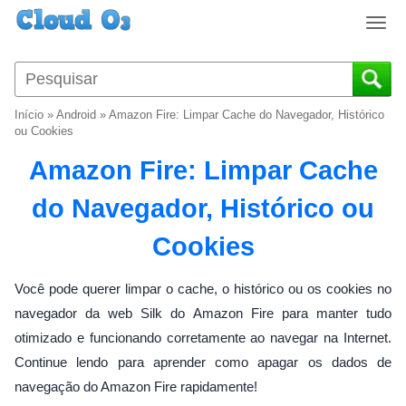
T
o
g
g
l
Início
»
Android
»
Amazon Fire: Limpar Cache do Navegador, Histórico
e
ou Cookies
n
Amazon Fire: Limpar Cache
a
v
do Navegador, Histórico ou
i
g
Cookies
a
t
i
Você pode querer limpar o cache, o histórico ou os cookies no
o
navegador da web Silk do Amazon Fire para manter tudo
n
otimizado e funcionando corretamente ao navegar na Internet.
Continue lendo para aprender como apagar os dados de
navegação do Amazon Fire rapidamente!