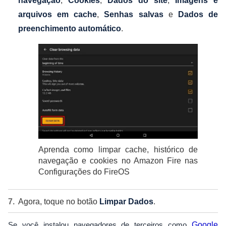
navegação
,
Cookies
,
Dados do site
,
Imagens e
arquivos em cache
,
Senhas salvas
e
Dados de
preenchimento automático
.
Aprenda como limpar cache, histórico de
navegação e cookies no Amazon Fire nas
Configurações do FireOS
Agora, toque no botão
Limpar Dados
.
Se você instalou navegadores de terceiros como
Google