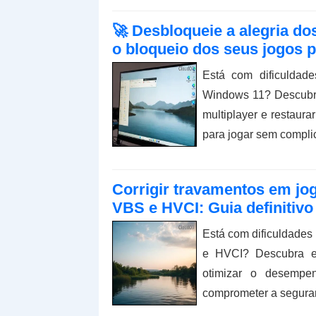
🚀 Desbloqueie a alegria do
o bloqueio dos seus jogos p
Está com dificuldad
Windows 11? Descubra
multiplayer e restaura
para jogar sem compli
Corrigir travamentos em jo
VBS e HVCI: Guia definitiv
Está com dificuldades
e HVCI? Descubra e
otimizar o desempe
comprometer a seguran