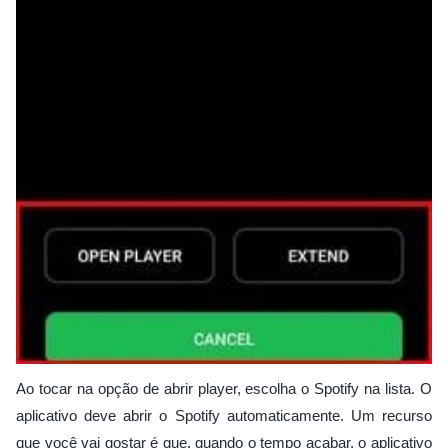
Ao tocar na opção de abrir player, escolha o Spotify na lista. O
aplicativo deve abrir o Spotify automaticamente. Um recurso
que você vai gostar é que, quando o tempo acabar, o aplicativo