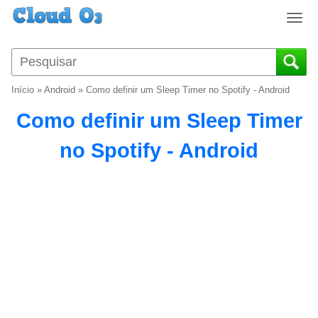
T
o
g
g
l
Início
»
Android
»
Como definir um Sleep Timer no Spotify - Android
e
n
Como definir um Sleep Timer
a
v
no Spotify - Android
i
g
a
t
i
o
n