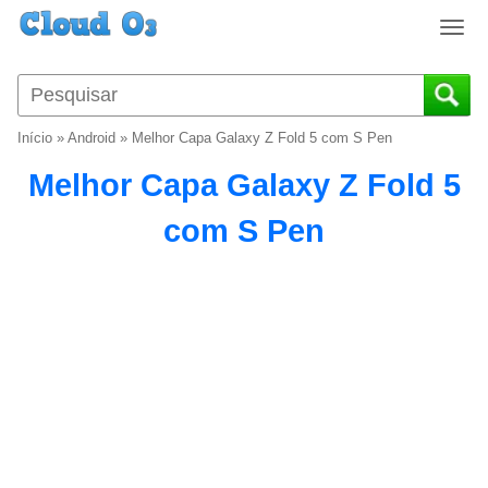
T
o
g
g
l
Início
»
Android
»
Melhor Capa Galaxy Z Fold 5 com S Pen
e
n
Melhor Capa Galaxy Z Fold 5
a
v
com S Pen
i
g
a
t
i
o
n