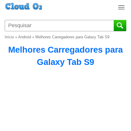
T
o
g
g
l
Início
»
Android
»
Melhores Carregadores para Galaxy Tab S9
e
n
Melhores Carregadores para
a
v
Galaxy Tab S9
i
g
a
t
i
o
n