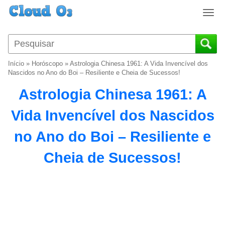
T
o
g
g
l
Início
»
Horóscopo
»
Astrologia Chinesa 1961: A Vida Invencível dos
e
Nascidos no Ano do Boi – Resiliente e Cheia de Sucessos!
n
Astrologia Chinesa 1961: A
a
v
Vida Invencível dos Nascidos
i
g
no Ano do Boi – Resiliente e
a
t
Cheia de Sucessos!
i
o
n