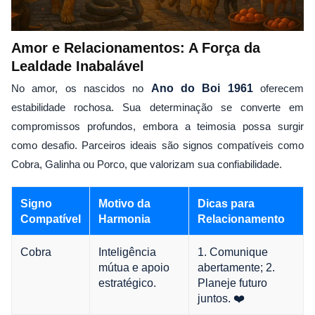
Amor e Relacionamentos: A Força da
Lealdade Inabalável
No amor, os nascidos no
Ano do Boi 1961
oferecem
estabilidade rochosa. Sua determinação se converte em
compromissos profundos, embora a teimosia possa surgir
como desafio. Parceiros ideais são signos compatíveis como
Cobra, Galinha ou Porco, que valorizam sua confiabilidade.
Signo
Motivo da
Dicas para
Compatível
Harmonia
Relacionamento
Cobra
Inteligência
1. Comunique
mútua e apoio
abertamente; 2.
estratégico.
Planeje futuro
juntos. ❤️