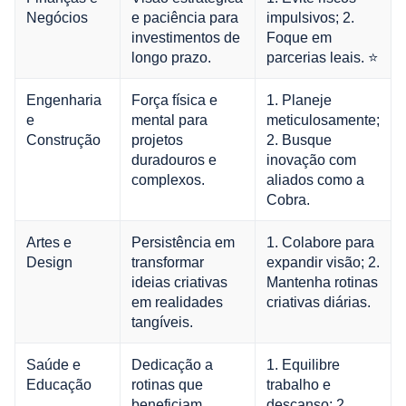
Negócios
e paciência para
impulsivos; 2.
investimentos de
Foque em
longo prazo.
parcerias leais. ⭐
Engenharia
Força física e
1. Planeje
e
mental para
meticulosamente;
Construção
projetos
2. Busque
duradouros e
inovação com
complexos.
aliados como a
Cobra.
Artes e
Persistência em
1. Colabore para
Design
transformar
expandir visão; 2.
ideias criativas
Mantenha rotinas
em realidades
criativas diárias.
tangíveis.
Saúde e
Dedicação a
1. Equilibre
Educação
rotinas que
trabalho e
beneficiam
descanso; 2.