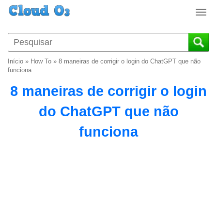
T
o
g
g
l
Início
»
How To
»
8 maneiras de corrigir o login do ChatGPT que não
e
funciona
n
8 maneiras de corrigir o login
a
v
do ChatGPT que não
i
g
funciona
a
t
i
o
n