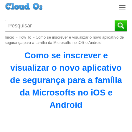
T
o
g
g
l
Início
»
How To
»
Como se inscrever e visualizar o novo aplicativo de
e
segurança para a família da Microsofts no iOS e Android
n
Como se inscrever e
a
v
visualizar o novo aplicativo
i
g
de segurança para a família
a
t
da Microsofts no iOS e
i
o
Android
n