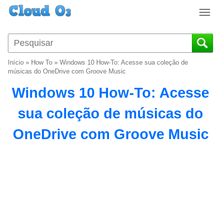
T
o
g
g
l
Início
»
How To
»
Windows 10 How-To: Acesse sua coleção de
e
músicas do OneDrive com Groove Music
n
Windows 10 How-To: Acesse
a
v
sua coleção de músicas do
i
g
OneDrive com Groove Music
a
t
i
o
n