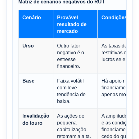
Matriz de cenários negativos do RUT
Cenário
Provável
Condições
resultado de
mercado
Outro fator
As taxas de jur
Urso
negativo é o
restritivas e a a
estresse
lucros se enfraq
financeiro.
Faixa volátil
Há apoio na aval
Base
com leve
financiamento c
tendência de
apenas moderada
baixa.
As ações de
A amplitude do m
Invalidação
pequena
e as condições 
do touro
capitalização
financiamento m
retomam a alta.
cedo do que o e