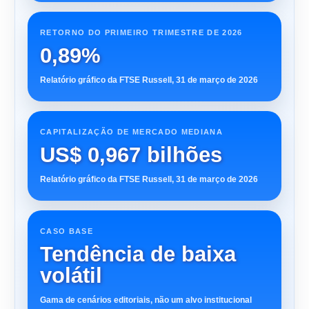
RETORNO DO PRIMEIRO TRIMESTRE DE 2026
0,89%
Relatório gráfico da FTSE Russell, 31 de março de 2026
CAPITALIZAÇÃO DE MERCADO MEDIANA
US$ 0,967 bilhões
Relatório gráfico da FTSE Russell, 31 de março de 2026
CASO BASE
Tendência de baixa
volátil
Gama de cenários editoriais, não um alvo institucional