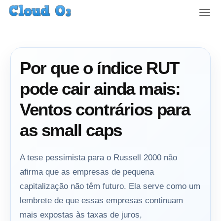
T
o
g
g
l
Por que o índice RUT
e
n
pode cair ainda mais:
a
v
Ventos contrários para
i
g
as small caps
a
t
i
A tese pessimista para o Russell 2000 não
o
afirma que as empresas de pequena
n
capitalização não têm futuro. Ela serve como um
lembrete de que essas empresas continuam
mais expostas às taxas de juros,