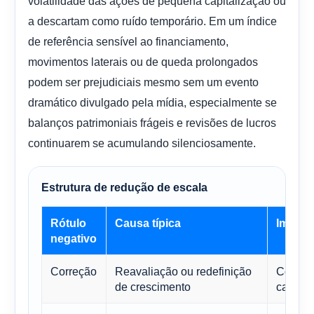
volatilidade das ações de pequena capitalização ou
a descartam como ruído temporário. Em um índice
de referência sensível ao financiamento,
movimentos laterais ou de queda prolongados
podem ser prejudiciais mesmo sem um evento
dramático divulgado pela mídia, especialmente se
balanços patrimoniais frágeis e revisões de lucros
continuarem se acumulando silenciosamente.
Estrutura de redução de escala
Rótulo
Causa típica
Implic
negativo
Correção
Reavaliação ou redefinição
Comum 
de crescimento
capital