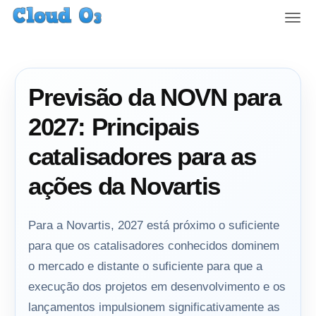
T
o
g
g
l
Previsão da NOVN para
e
n
2027: Principais
a
v
catalisadores para as
i
g
ações da Novartis
a
t
i
Para a Novartis, 2027 está próximo o suficiente
o
para que os catalisadores conhecidos dominem
n
o mercado e distante o suficiente para que a
execução dos projetos em desenvolvimento e os
lançamentos impulsionem significativamente as