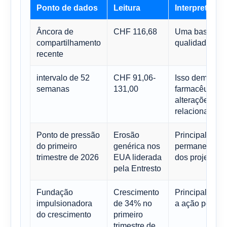
Ponto de dados
Leitura
Interpretação
Âncora de
CHF 116,68
Uma base útil p
compartilhamento
qualidade quan
recente
intervalo de 52
CHF 91,06-
Isso demonst
semanas
131,00
farmacêutica 
alterações em
relacionados a
Ponto de pressão
Erosão
Principal moti
do primeiro
genérica nos
permanecem ca
trimestre de 2026
EUA liderada
dos projetos 
pela Entresto
Fundação
Crescimento
Principal moti
impulsionadora
de 34% no
a ação pode su
do crescimento
primeiro
trimestre de