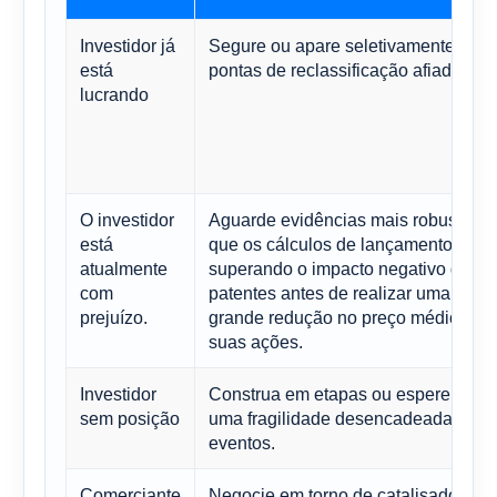
Investidor já
Segure ou apare seletivamente em
está
pontas de reclassificação afiadas.
lucrando
O investidor
Aguarde evidências mais robustas d
está
que os cálculos de lançamento estã
atualmente
superando o impacto negativo das
com
patentes antes de realizar uma
prejuízo.
grande redução no preço médio de
suas ações.
Investidor
Construa em etapas ou espere por
sem posição
uma fragilidade desencadeada por
eventos.
Comerciante
Negocie em torno de catalisadores