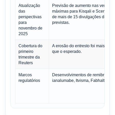
Atualização
Previsão de aumento nas vendas
das
máximas para Kisqali e Scemblix,
perspectivas
de mais de 15 divulgações de res
para
previstas.
novembro de
2025
Cobertura do
A erosão do entresto foi mais inte
primeiro
que o esperado.
trimestre da
Reuters
Marcos
Desenvolvimentos de remibrutinib
regulatórios
ianalumabe, Itvisma, Fabhalta em