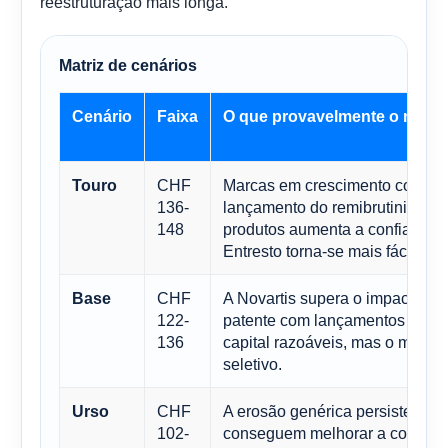
reestruturação mais longa.
Matriz de cenários
Cenário
Faixa
O que provavelmente o motiv
CHF
Marcas em crescimento continu
Touro
136-
lançamento do remibrutinibe e 
148
produtos aumenta a confiança, e
Entresto torna-se mais fácil de 
CHF
A Novartis supera o impacto ne
Base
122-
patente com lançamentos fortes
136
capital razoáveis, mas o merc
seletivo.
CHF
A erosão genérica persiste ou a
Urso
102-
conseguem melhorar a confian