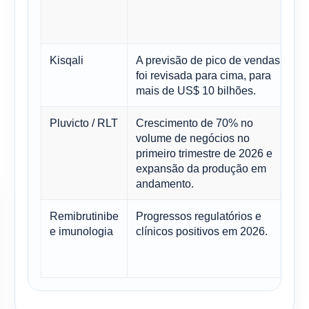
t
2
Kisqali
A previsão de pico de vendas
P
foi revisada para cima, para
d
mais de US$ 10 bilhões.
Pluvicto / RLT
Crescimento de 70% no
C
volume de negócios no
r
primeiro trimestre de 2026 e
e
expansão da produção em
andamento.
Remibrutinibe
Progressos regulatórios e
A
e imunologia
clínicos positivos em 2026.
a
l
s