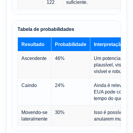
122
suficiente.
Tabela de probabilidades
Resultado
Probabilidade
Interpretação
Ascendente
46%
Um potencial de v
plausível, visto qu
visível e robusto.
Caindo
24%
Ainda é relevante
EUA pode continu
tempo do que os in
Movendo-se
30%
Isso é possível se
lateralmente
anularem mutuame