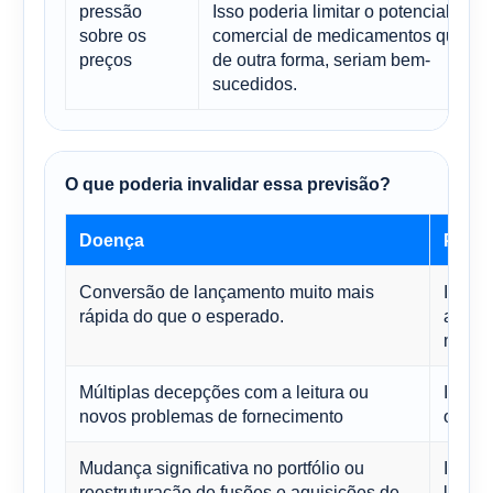
pressão
Isso poderia limitar o potencial
sobre os
comercial de medicamentos que,
preços
de outra forma, seriam bem-
sucedidos.
O que poderia invalidar essa previsão?
Doença
Por q
Conversão de lançamento muito mais
Isso l
rápida do que o esperado.
alta m
model
Múltiplas decepções com a leitura ou
Isso t
novos problemas de fornecimento
otimis
Mudança significativa no portfólio ou
Isso p
reestruturação de fusões e aquisições de
lucros