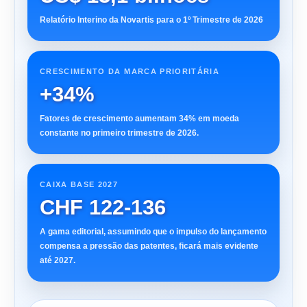
Relatório Interino da Novartis para o 1º Trimestre de 2026
CRESCIMENTO DA MARCA PRIORITÁRIA
+34%
Fatores de crescimento aumentam 34% em moeda
constante no primeiro trimestre de 2026.
CAIXA BASE 2027
CHF 122-136
A gama editorial, assumindo que o impulso do lançamento
compensa a pressão das patentes, ficará mais evidente
até 2027.