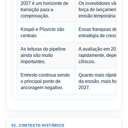
2027 é um horizonte de
Os investidores vão quer
transição para a
força do lançamento nã
comprovação.
erosão temporária em ou
Kisqali e Pluvicto são
Essas franquias desem
centrais
estratégia de crescimen
As leituras do pipeline
A avaliação em 2027 pod
ainda são muito
rapidamente, dependend
importantes.
clínicos.
Entresto continua sendo
Quanto mais rápido o m
o principal ponto de
da erosão, mais forte se
ancoragem negativo.
2027.
02. CONTEXTO HISTÓRICO