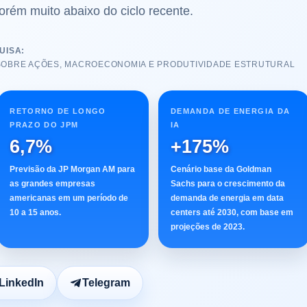
orém muito abaixo do ciclo recente.
UISA:
SOBRE AÇÕES, MACROECONOMIA E PRODUTIVIDADE ESTRUTURAL
RETORNO DE LONGO
DEMANDA DE ENERGIA DA
PRAZO DO JPM
IA
6,7%
+175%
Previsão da JP Morgan AM para
Cenário base da Goldman
as grandes empresas
Sachs para o crescimento da
americanas em um período de
demanda de energia em data
10 a 15 anos.
centers até 2030, com base em
projeções de 2023.
LinkedIn
Telegram