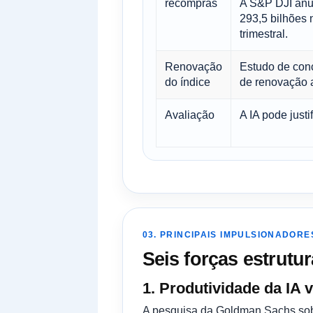
recompras
A S&P DJI anu
293,5 bilhões 
trimestral.
Renovação
Estudo de con
do índice
de renovação 
Avaliação
A IA pode just
03. PRINCIPAIS IMPULSIONADORE
Seis forças estrutu
1. Produtividade da IA ​
A pesquisa da Goldman Sachs sobre