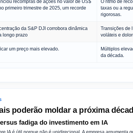
nciou recompras de ações no valor de US$
O ritmo de rec
no primeiro trimestre de 2025, um recorde
taxas ou a reg
rigorosas.
centração da S&P DJI corrobora dinâmica
Transições de 
a longo prazo
voláteis e dolo
ificar um preço mais elevado.
Múltiplos eleva
da década.
S
rais poderão moldar a próxima décad
​versus fadiga do investimento em IA
 IA é útil porque não é unidirecional. A empresa argumenta qu