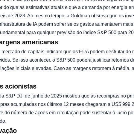
r do que as estimativas atuais e que a demanda por energia e
eis de 2023. Ao mesmo tempo, a Goldman observa que os inves
infraestrutura de IA podem sofrer se os gastos aumentarem mai
 fundamental para qualquer previsão do índice S&P 500 para 20
margens americanas
o mercado de capitais indicam que os EUA podem desfrutar do
idos. Se isso acontecer, o S&P 500 poderá justificar retornos 
iações iniciais elevadas. Caso as margens retornem à média, a
s acionistas
da S&P DJI de junho de 2025 mostrou que as recompras no prim
pras acumuladas nos últimos 12 meses chegaram a US$ 999,2 b
e do número de ações em circulação pode sustentar o lucro p
do.
vação