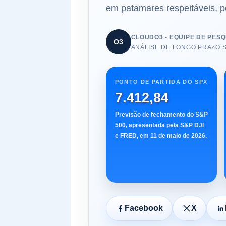
em patamares respeitáveis, p
CLOUDO3 - EQUIPE DE PESQ
O3
ANÁLISE DE LONGO PRAZO 
PONTO DE PARTIDA DO SPX
7.412,84
Previsão de fechamento do S&P
500, apresentada pela S&P DJI
e FRED, em 11 de maio de 2026.
Facebook
X