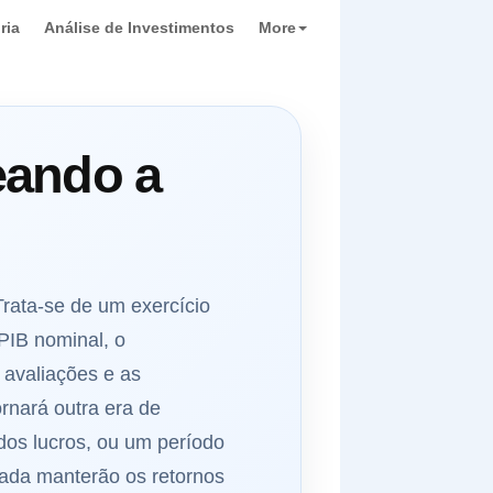
ria
Análise de Investimentos
More
eando a
ata-se de um exercício
PIB nominal, o
 avaliações e as
rnará outra era de
 dos lucros, ou um período
zada manterão os retornos