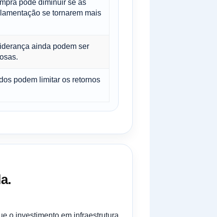
ompra pode diminuir se as
ulamentação se tornarem mais
liderança ainda podem ser
rosas.
dos podem limitar os retornos
a.
e o investimento em infraestrutura