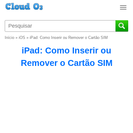
T
o
g
g
l
Início
»
iOS
»
iPad: Como Inserir ou Remover o Cartão SIM
e
n
iPad: Como Inserir ou
a
v
Remover o Cartão SIM
i
g
a
t
i
o
n