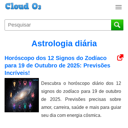
T
o
g
g
l
e
Astrologia diária
n
a
Horóscopo dos 12 Signos do Zodíaco
v
i
para 19 de Outubro de 2025: Previsões
g
Incríveis!
a
Descubra o horóscopo diário dos 12
t
i
signos do zodíaco para 19 de outubro
o
de 2025. Previsões precisas sobre
n
amor, carreira, saúde e mais para guiar
seu dia com energia cósmica.