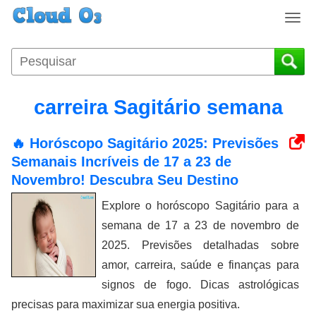
T
o
g
g
l
e
carreira Sagitário semana
n
a
🔥 Horóscopo Sagitário 2025: Previsões
v
i
Semanais Incríveis de 17 a 23 de
g
Novembro! Descubra Seu Destino
a
Explore o horóscopo Sagitário para a
t
i
semana de 17 a 23 de novembro de
o
2025. Previsões detalhadas sobre
n
amor, carreira, saúde e finanças para
signos de fogo. Dicas astrológicas
precisas para maximizar sua energia positiva.