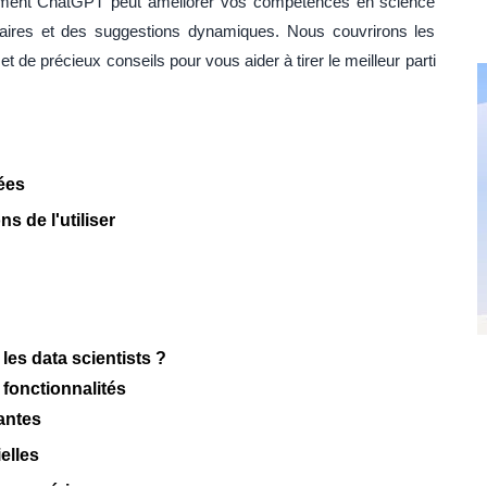
omment ChatGPT peut améliorer vos compétences en science
ires et des suggestions dynamiques. Nous couvrirons les
 et de précieux conseils pour vous aider à tirer le meilleur parti
ées
 de l'utiliser
les data scientists ?
 fonctionnalités
antes
ielles