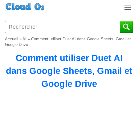
T
o
g
g
l
Accueil
»
AI
»
Comment utiliser Duet AI dans Google Sheets, Gmail et
e
Google Drive
n
Comment utiliser Duet AI
a
v
dans Google Sheets, Gmail et
i
g
Google Drive
a
t
i
o
n