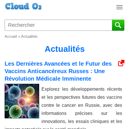
T
o
g
g
l
Accueil
»
Actualités
e
n
Actualités
a
v
Les Dernières Avancées et le Futur des
i
Vaccins Anticancéreux Russes : Une
g
a
Révolution Médicale Imminente
t
Explorez les développements récents
i
o
et les perspectives futures des vaccins
n
contre le cancer en Russie, avec des
informations précises sur les
innovations, les essais cliniques et les