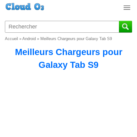
T
o
g
g
l
Accueil
»
Android
»
Meilleurs Chargeurs pour Galaxy Tab S9
e
n
Meilleurs Chargeurs pour
a
v
Galaxy Tab S9
i
g
a
t
i
o
n