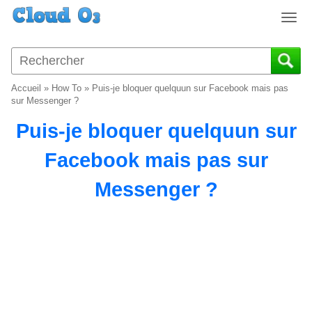
T
o
g
g
l
Accueil
»
How To
»
Puis-je bloquer quelquun sur Facebook mais pas
e
sur Messenger ?
n
Puis-je bloquer quelquun sur
a
v
Facebook mais pas sur
i
g
Messenger ?
a
t
i
o
n