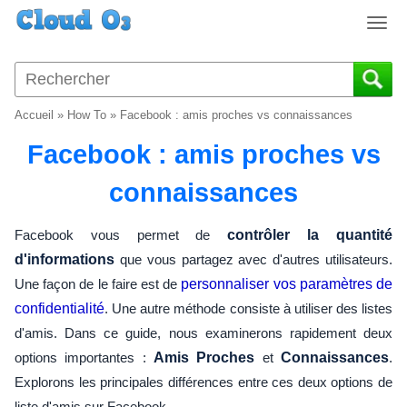
T
o
g
g
l
Accueil
»
How To
»
Facebook : amis proches vs connaissances
e
n
Facebook : amis proches vs
a
v
connaissances
i
g
Facebook vous permet de
contrôler la quantité
a
d'informations
que vous partagez avec d'autres utilisateurs.
t
Une façon de le faire est de
personnaliser vos paramètres de
i
o
confidentialité
. Une autre méthode consiste à utiliser des listes
n
d'amis. Dans ce guide, nous examinerons rapidement deux
options importantes :
Amis Proches
et
Connaissances
.
Explorons les principales différences entre ces deux options de
liste d'amis sur Facebook.