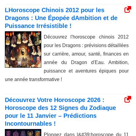
LHoroscope Chinois 2012 pour les
Dragons : Une Épopée dAmbition et de
Puissance Irrésistible !
Découvrez l'horoscope chinois 2012
pour les Dragons : prévisions détaillées
sur carrière, amour, santé, finances en
année du Dragon d'Eau. Ambition,
puissance et aventures épiques pour
une année transformative !
Découvrez Votre Horoscope 2026 :
Horoscope des 12 Signes du Zodiaque
pour le 11 Janvier – Prédictions
Incontournables !
Plongez dans l&#39;horoscope du 11