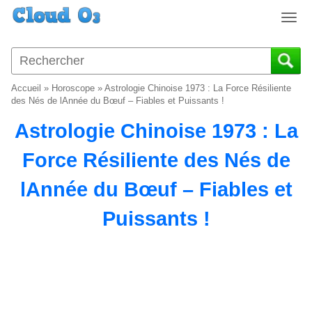
T
o
g
g
l
Accueil
»
Horoscope
»
Astrologie Chinoise 1973 : La Force Résiliente
e
des Nés de lAnnée du Bœuf – Fiables et Puissants !
n
Astrologie Chinoise 1973 : La
a
v
Force Résiliente des Nés de
i
g
lAnnée du Bœuf – Fiables et
a
t
Puissants !
i
o
n