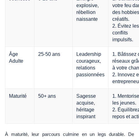
explosive,
votre feu da
rébellion
des hobbie
naissante
créatifs.
2. Évitez les
conflits
impulsifs.
Âge
25-50 ans
Leadership
1. Bâtissez
Adulte
courageux,
réseaux grâ
relations
à votre cha
passionnées
2. Innovez 
entrepreneur
Maturité
50+ ans
Sagesse
1. Mentoris
acquise,
les jeunes.
héritage
2. Équilibre
inspirant
repos et act
À maturité, leur parcours culmine en un legs durable. De