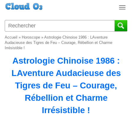
T
o
g
g
l
Accueil
»
Horoscope
»
Astrologie Chinoise 1986 : LAventure
e
Audacieuse des Tigres de Feu – Courage, Rébellion et Charme
n
Irrésistible !
a
Astrologie Chinoise 1986 :
v
i
LAventure Audacieuse des
g
a
Tigres de Feu – Courage,
t
i
Rébellion et Charme
o
n
Irrésistible !