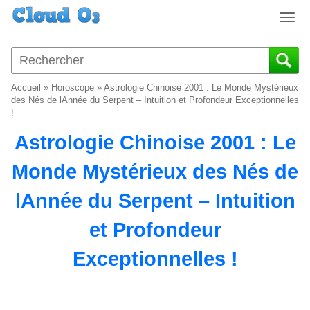
T
o
g
g
l
Accueil
»
Horoscope
»
Astrologie Chinoise 2001 : Le Monde Mystérieux
e
des Nés de lAnnée du Serpent – Intuition et Profondeur Exceptionnelles
n
!
a
Astrologie Chinoise 2001 : Le
v
i
Monde Mystérieux des Nés de
g
a
lAnnée du Serpent – Intuition
t
i
et Profondeur
o
n
Exceptionnelles !