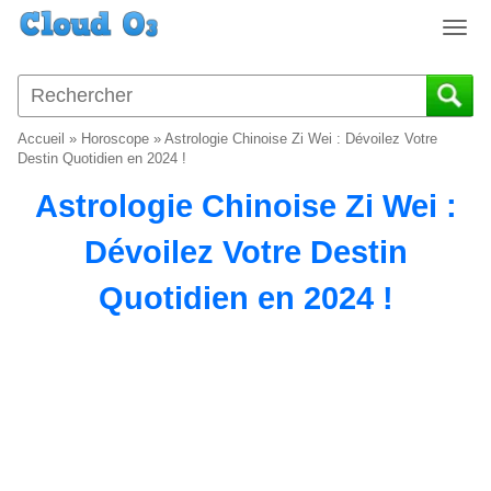
T
o
g
g
l
Accueil
»
Horoscope
»
Astrologie Chinoise Zi Wei : Dévoilez Votre
e
Destin Quotidien en 2024 !
n
Astrologie Chinoise Zi Wei :
a
v
Dévoilez Votre Destin
i
g
Quotidien en 2024 !
a
t
i
o
n