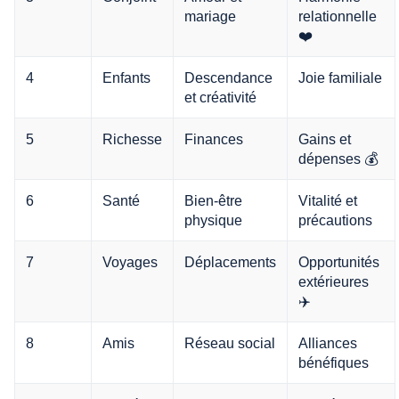
mariage
relationnelle
❤️
4
Enfants
Descendance
Joie familiale
et créativité
5
Richesse
Finances
Gains et
dépenses 💰
6
Santé
Bien-être
Vitalité et
physique
précautions
7
Voyages
Déplacements
Opportunités
extérieures
✈️
8
Amis
Réseau social
Alliances
bénéfiques