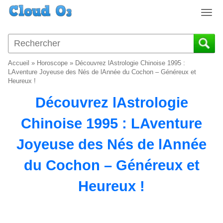
T
o
g
g
l
Accueil
»
Horoscope
»
Découvrez lAstrologie Chinoise 1995 :
e
LAventure Joyeuse des Nés de lAnnée du Cochon – Généreux et
n
Heureux !
a
Découvrez lAstrologie
v
i
Chinoise 1995 : LAventure
g
a
Joyeuse des Nés de lAnnée
t
i
du Cochon – Généreux et
o
n
Heureux !