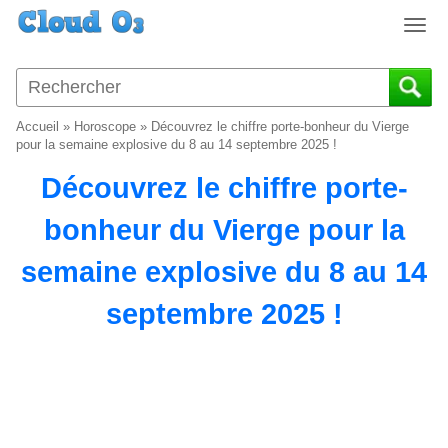
T
o
g
g
l
Accueil
»
Horoscope
»
Découvrez le chiffre porte-bonheur du Vierge
e
pour la semaine explosive du 8 au 14 septembre 2025 !
n
Découvrez le chiffre porte-
a
v
bonheur du Vierge pour la
i
g
semaine explosive du 8 au 14
a
t
septembre 2025 !
i
o
n