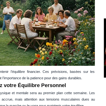
enir l’équilibre financier. Ces prévisions, basées sur les
t l’importance de la patience pour des gains durables.
ez votre Équilibre Personnel
hysique et mentale sera au premier plan cette semaine. Les
té accrue, mais attention aux tensions musculaires dues au
me la marche ou le yoga pour maintenir votre équilibre.