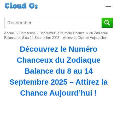
T
o
g
g
l
Accueil
»
Horoscope
»
Découvrez le Numéro Chanceux du Zodiaque
e
Balance du 8 au 14 Septembre 2025 – Attirez la Chance Aujourd’hui !
n
Découvrez le Numéro
a
v
Chanceux du Zodiaque
i
g
Balance du 8 au 14
a
t
Septembre 2025 – Attirez la
i
o
Chance Aujourd’hui !
n