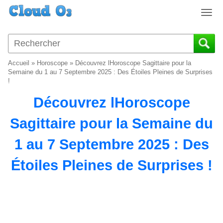
T
o
g
g
l
Accueil
»
Horoscope
»
Découvrez lHoroscope Sagittaire pour la
e
Semaine du 1 au 7 Septembre 2025 : Des Étoiles Pleines de Surprises
n
!
a
Découvrez lHoroscope
v
i
Sagittaire pour la Semaine du
g
a
1 au 7 Septembre 2025 : Des
t
i
Étoiles Pleines de Surprises !
o
n