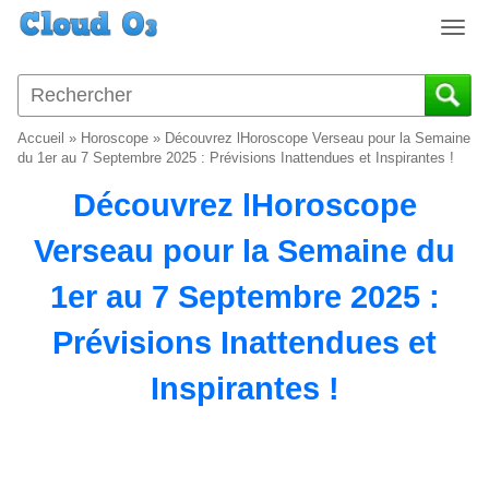
T
o
g
g
l
Accueil
»
Horoscope
»
Découvrez lHoroscope Verseau pour la Semaine
e
du 1er au 7 Septembre 2025 : Prévisions Inattendues et Inspirantes !
n
Découvrez lHoroscope
a
v
Verseau pour la Semaine du
i
g
1er au 7 Septembre 2025 :
a
t
Prévisions Inattendues et
i
o
Inspirantes !
n