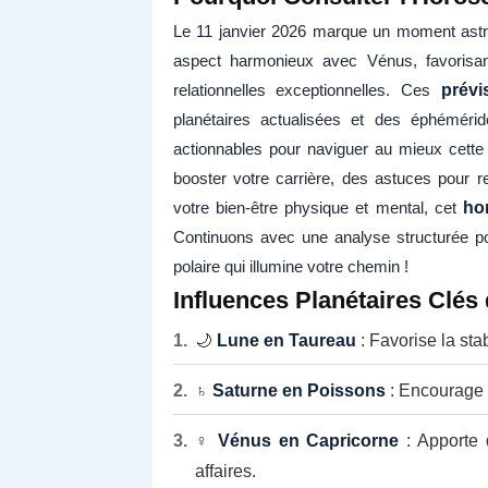
Le 11 janvier 2026 marque un moment astro
aspect harmonieux avec Vénus, favorisant
relationnelles exceptionnelles. Ces
prévi
planétaires actualisées et des éphémérid
actionnables pour naviguer au mieux cette
booster votre carrière, des astuces pour 
votre bien-être physique et mental, cet
ho
Continuons avec une analyse structurée po
polaire qui illumine votre chemin !
Influences Planétaires Clés
🌙
Lune en Taureau
: Favorise la sta
♄
Saturne en Poissons
: Encourage l
♀
Vénus en Capricorne
: Apporte 
affaires.