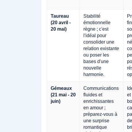
Taureau
Stabilité
Pr
(20 avril -
émotionnelle
fi
20 mai)
règne ; c'est
so
l'idéal pour
pr
consolider une
né
relation existante
co
ou poser les
pe
bases d'une
po
nouvelle
ré
harmonie.
op
Gémeaux
Communications
Id
(21 mai - 20
fluides et
et
juin)
enrichissantes
bo
en amour ;
ca
préparez-vous à
pa
une surprise
de
romantique
bri