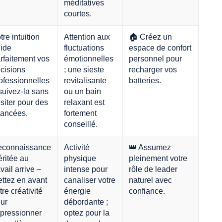
méditatives
courtes.
tre intuition
Attention aux
🏠 Créez un
ide
fluctuations
espace de confort
rfaitement vos
émotionnelles
personnel pour
cisions
; une sieste
recharger vos
ofessionnelles
revitalisante
batteries.
suivez-la sans
ou un bain
siter pour des
relaxant est
ancées.
fortement
conseillé.
connaissance
Activité
👑 Assumez
ritée au
physique
pleinement votre
avail arrive –
intense pour
rôle de leader
ttez en avant
canaliser votre
naturel avec
tre créativité
énergie
confiance.
ur
débordante ;
pressionner
optez pour la