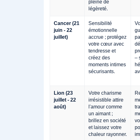
pleine de
légèreté.
Cancer (21
Sensibilité
Vo
juin - 22
émotionnelle
gu
juillet)
accrue ; protégez
pa
votre cœur avec
dé
tendresse et
pr
créez des
– 
moments intimes
hé
sécurisants.
av
Lion (23
Votre charisme
Re
juillet - 22
irrésistible attire
mé
août)
l'amour comme
tr
un aimant ;
me
brillez en société
vo
et laissez votre
po
chaleur rayonner.
im