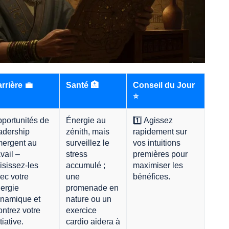
rrière 💼
Santé 🏥
Conseil du Jour
⭐
portunités de
Énergie au
1️⃣ Agissez
adership
zénith, mais
rapidement sur
ergent au
surveillez le
vos intuitions
avail –
stress
premières pour
isissez-les
accumulé ;
maximiser les
ec votre
une
bénéfices.
ergie
promenade en
namique et
nature ou un
ntrez votre
exercice
tiative.
cardio aidera à