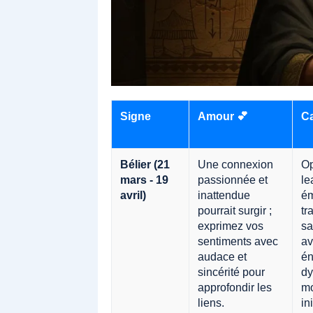
Signe
Amour 💕
Ca
Bélier (21
Une connexion
Op
mars - 19
passionnée et
le
avril)
inattendue
ém
pourrait surgir ;
tr
exprimez vos
sa
sentiments avec
av
audace et
én
sincérité pour
dy
approfondir les
mo
liens.
ini