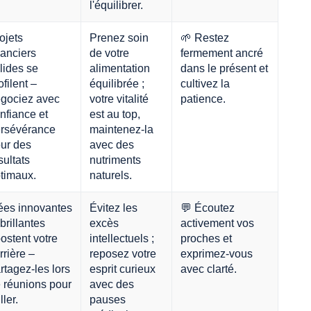
l'équilibrer.
ojets
Prenez soin
🌱 Restez
nanciers
de votre
fermement ancré
lides se
alimentation
dans le présent et
ofilent –
équilibrée ;
cultivez la
gociez avec
votre vitalité
patience.
nfiance et
est au top,
rsévérance
maintenez-la
ur des
avec des
sultats
nutriments
timaux.
naturels.
ées innovantes
Évitez les
💬 Écoutez
 brillantes
excès
activement vos
ostent votre
intellectuels ;
proches et
rrière –
reposez votre
exprimez-vous
rtagez-les lors
esprit curieux
avec clarté.
 réunions pour
avec des
ller.
pauses