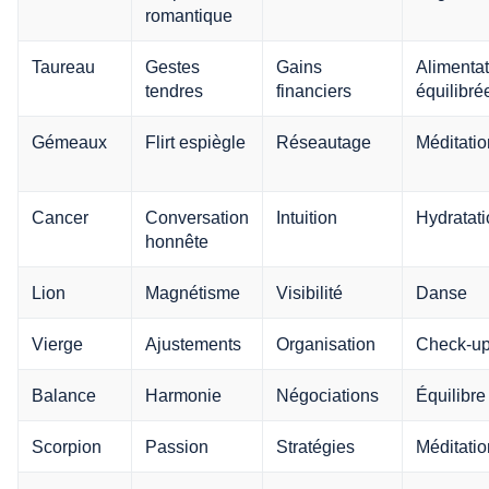
romantique
Taureau
Gestes
Gains
Alimentat
tendres
financiers
équilibré
Gémeaux
Flirt espiègle
Réseautage
Méditatio
Cancer
Conversation
Intuition
Hydratat
honnête
Lion
Magnétisme
Visibilité
Danse
Vierge
Ajustements
Organisation
Check-u
Balance
Harmonie
Négociations
Équilibre
Scorpion
Passion
Stratégies
Méditatio