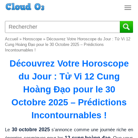
T
o
g
g
l
Accueil
»
Horoscope
»
Découvrez Votre Horoscope du Jour : Tử Vi 12
e
Cung Hoàng Đạo pour le 30 Octobre 2025 – Prédictions
n
Incontournables !
a
Découvrez Votre Horoscope
v
i
du Jour : Tử Vi 12 Cung
g
a
Hoàng Đạo pour le 30
t
i
Octobre 2025 – Prédictions
o
n
Incontournables !
Le
30 octobre 2025
s'annonce comme une journée riche en
énergies cosmiques pour les
12 cung hoàng đạo
. Que vous