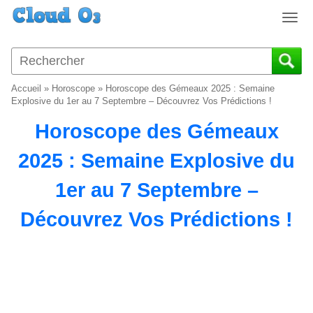
T
o
g
g
l
Accueil
»
Horoscope
»
Horoscope des Gémeaux 2025 : Semaine
e
Explosive du 1er au 7 Septembre – Découvrez Vos Prédictions !
n
Horoscope des Gémeaux
a
v
2025 : Semaine Explosive du
i
g
1er au 7 Septembre –
a
t
Découvrez Vos Prédictions !
i
o
n