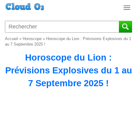
T
o
g
g
l
Accueil
»
Horoscope
»
Horoscope du Lion : Prévisions Explosives du 1
e
au 7 Septembre 2025 !
n
Horoscope du Lion :
a
v
Prévisions Explosives du 1 au
i
g
7 Septembre 2025 !
a
t
i
o
n