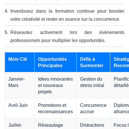
Investissez dans la formation continue pour booster
votre créativité et rester en avance sur la concurrence.
Réseautez activement lors des événements
professionnels pour multiplier les opportunités.
Mois Clé
Opportunités
Défis à
Stratég
Principales
Surmonter
Recom
Janvier-
Idées innovantes
Gestion du
Planifi
Mars
et nouveaux
stress initial
détaill
projets
Avril-Juin
Promotions et
Concurrence
Diploma
reconnaissances
accrue
allianc
Juillet-
Réseautage
Distractions
Focus l