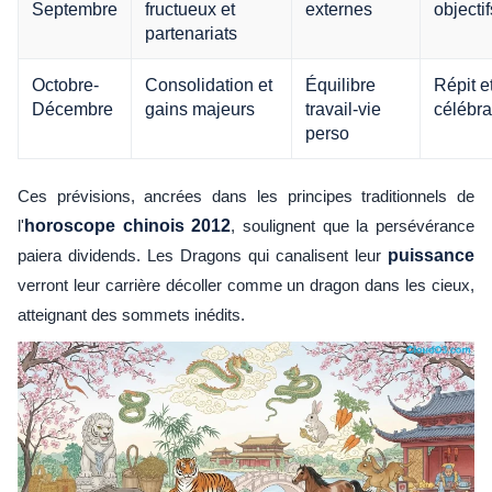
Septembre
fructueux et
externes
objectif
partenariats
Octobre-
Consolidation et
Équilibre
Répit e
Décembre
gains majeurs
travail-vie
célébra
perso
Ces prévisions, ancrées dans les principes traditionnels de
l'
horoscope chinois 2012
, soulignent que la persévérance
paiera dividends. Les Dragons qui canalisent leur
puissance
verront leur carrière décoller comme un dragon dans les cieux,
atteignant des sommets inédits.