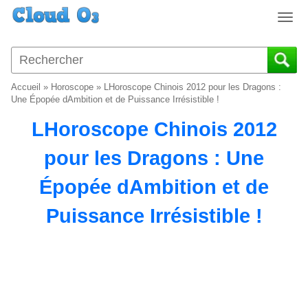
T
o
g
g
l
Accueil
»
Horoscope
»
LHoroscope Chinois 2012 pour les Dragons :
e
Une Épopée dAmbition et de Puissance Irrésistible !
n
LHoroscope Chinois 2012
a
v
pour les Dragons : Une
i
g
Épopée dAmbition et de
a
t
Puissance Irrésistible !
i
o
n